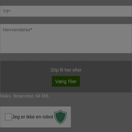
*
m
T
a
e
i
l
l
B
e
*
e
f
s
o
k
n
e
*
d
F
*
Slip fil her eller
i
l
Vælg filer
Maks. filstørrelse: 64 MB.
Jeg er ikke en robot