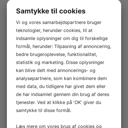
Har du brug for haveservice i Helsingør eller rådgivning
Samtykke til cookies
til et konkret haveprojekt? Så kontakt os gerne. Vi står
klar til at hjælpe dig med både pleje og udvikling af dine
Vi og vores samarbejdspartnere bruger
udendørsarealer.
teknologier, herunder cookies, til at
indsamle oplysninger om dig til forskellige
Få et tilbud
formål, herunder: Tilpasning af annoncering,
bedre brugeroplevelse, funktionalitet,
statistik og marketing. Disse oplysninger
kan blive delt med annoncerings- og
analysepartnere, som kan kombinere dem
med data, du tidligere har givet dem eller
de har indsamlet gennem din brug af deres
tjenester. Ved at klikke på 'OK' giver du
samtykke til disse formål.
Læs mere om vores brug af cookies og