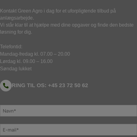
Kontakt Green Agro i dag for et uforpligtende tilbud på
anlægsarbejde.
Vi står klar til at hjælpe med dine opgaver og finde den bedste
løsning for dig.
Telefontid:
Mandag-fredag kl. 07.00 – 20.00
Lørdag kl. 09.00 – 16.00
Søndag lukket
RING TIL OS: +45 23 72 50 62
N
a
v
E
n
-